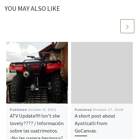
YOU MAY ALSO LIKE
Published
October 6, 2021
Published
October 17, 2019
ATV Update!!!! Isn’t she
A short post about
lovely???? / Información
Ayotlcalli from
sobre las cuatrimotos.
GoCanvas.
¿No les parece hermosa?