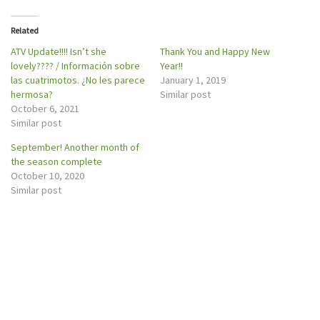
t
b
e
o
r
o
Related
(
k
O
(
p
O
ATV Update!!!! Isn’t she
Thank You and Happy New
e
p
lovely???? / Información sobre
Year!!
n
e
s
n
las cuatrimotos. ¿No les parece
January 1, 2019
i
s
n
i
hermosa?
Similar post
n
n
October 6, 2021
e
n
w
e
Similar post
w
w
i
w
n
i
September! Another month of
d
n
o
d
the season complete
w
o
October 10, 2020
)
w
)
Similar post