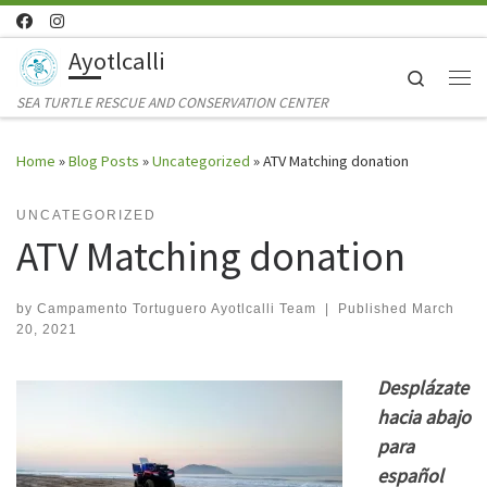
Skip to content
Ayotlcalli
Search
Me
SEA TURTLE RESCUE AND CONSERVATION CENTER
Home
»
Blog Posts
»
Uncategorized
»
ATV Matching donation
UNCATEGORIZED
ATV Matching donation
by
Campamento Tortuguero Ayotlcalli Team
|
Published
March
20, 2021
Desplázate
hacia abajo
para
español